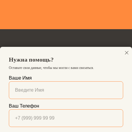
СТРАНИЦЫ:
Нужна помощь?
О фонде
Оставьте свои данные, чтобы мы могли с вами связаться.
Попечительский совет
Ваше Имя
Документы
Отчеты
littlepeoplefoundation2021@gmail.com
© 2021 Little People
Ваш Телефон
НАШИ КОНТАКТЫ:
ПОМОЩЬ:
8-903-377-05-15;
Медицинским учреждениям
8-927-060-97-78
Адресная помощь